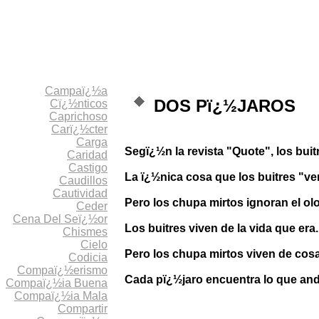
Campaï¿½a
DOS Pï¿½JAROS
Cï¿½nticos
Caprichoso
Carï¿½cter
Carga
Segï¿½n la revista "Quote", los buit
Caridad
Castigo
La ï¿½nica cosa que los buitres "ve
Caudillos
Cautividad
Pero los chupa mirtos ignoran el olo
Ceder
Cena Del Seï¿½or
Los buitres viven de la vida que era
Chismes
Cielo
Pero los chupa mirtos viven de cosa
Codicia
Compaï¿½erismo
Cada pï¿½jaro encuentra lo que an
Compaï¿½ia Buena
Compaï¿½ia Mala
Compartir