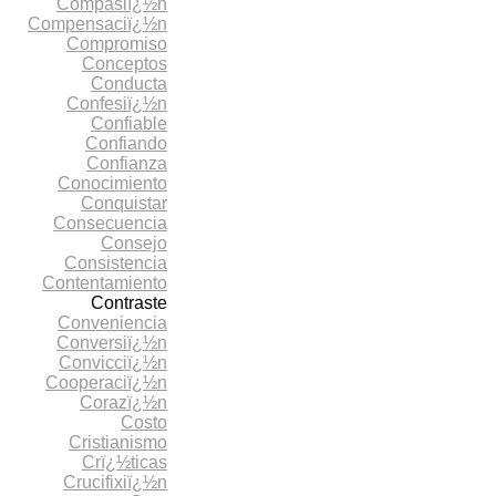
Compasiï¿½n
Compensaciï¿½n
Compromiso
Conceptos
Conducta
Confesiï¿½n
Confiable
Confiando
Confianza
Conocimiento
Conquistar
Consecuencia
Consejo
Consistencia
Contentamiento
Contraste
Conveniencia
Conversiï¿½n
Convicciï¿½n
Cooperaciï¿½n
Corazï¿½n
Costo
Cristianismo
Crï¿½ticas
Crucifixiï¿½n