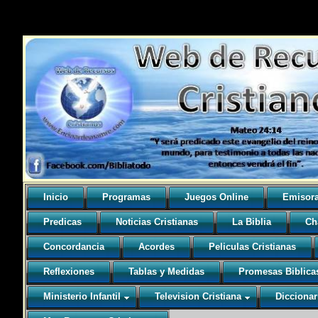
Inicio
Programas
Juegos Online
Emisor
Predicas
Noticias Cristianas
La Biblia
Ch
Concordancia
Acordes
Peliculas Cristianas
Reflexiones
Tablas y Medidas
Promesas Biblica
Ministerio Infantil
Television Cristiana
Diccionar