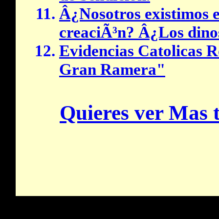
Â¿Nosotros existimos e
creaciÃ³n? Â¿Los dinos
Evidencias Catolicas 
Gran Ramera"
Quieres ver Mas t