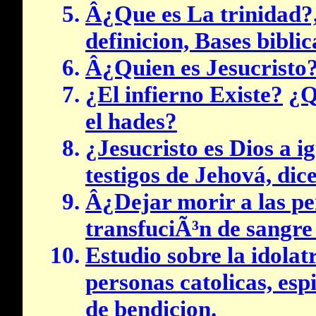
Â¿Que es La trinidad?,
definicion, Bases biblic
Â¿Quien es Jesucristo
¿El infierno Existe?
¿Q
el hades?
¿Jesucristo es Dios a i
testigos de Jehová, di
Â¿Dejar morir a las pe
transfuciÃ³n de sangre
Estudio sobre la idolatr
personas catolicas, espi
de bendicion.