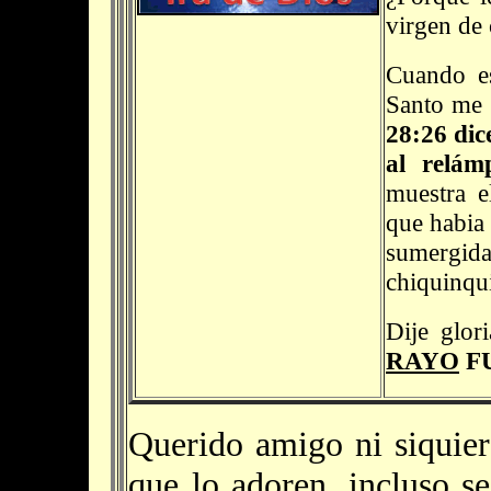
virgen de 
Cuando es
Santo me h
28:26 dic
al relám
muestra e
que habia 
sumergida 
chiquinqui
Dije glor
RAYO
FU
Querido amigo ni siquier
que lo adoren, incluso s