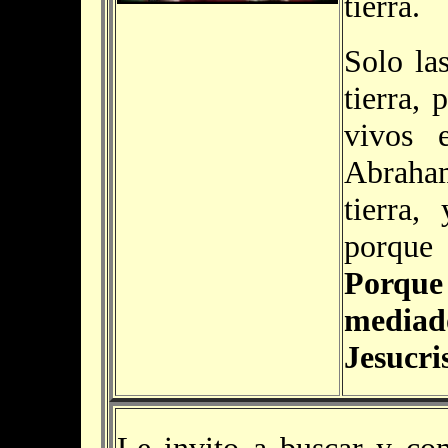
tierra.
Solo la
tierra,
vivos 
Abraham
tierra,
porque 
Porque
mediad
Jesucri
Le invito a buscar y co