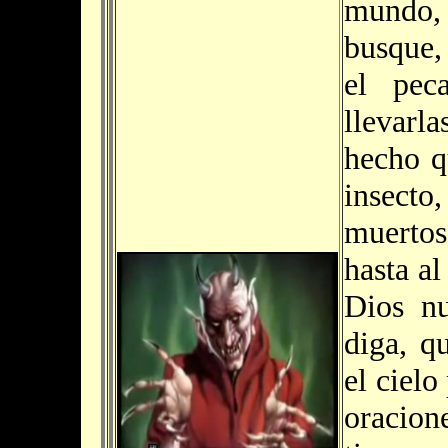
mundo, 
busque, 
el pec
llevarl
hecho q
insecto,
muertos
hasta al
Dios nu
diga, q
el cielo
oracione