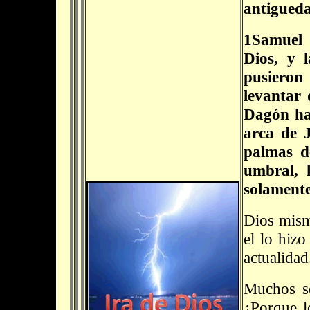
antigued
1Samuel 
Dios, y 
pusiero
levantar 
Dagón hab
arca de 
palmas d
umbral, 
solamente
Dios mism
el lo hizo
actualidad
Muchos se
¿Porque l