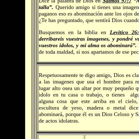
Dice la palabra de Dios en
Salmos 97:7
“Av
talla”.
Querido amigo si tienes una imagen 
paganos eso es abominación ante los ojos de
¿Te has preguntado, que sentirá Dios cuand
Busquemos en la biblia en
Levitico 26
derribareis vuestras imagenes, y pondré v
vuestros idolos, y mi alma os abominará”.
de toda maldad, si nos apartamos de ese pec
Respetuosamente te digo amigo, Dios es clar
a las imagenes que usa el hombre para ren
lugar alto osea un altar por muy pequeño 
idolo en tu casa o trabajo, o tienes al
alguna cosa que este arriba en el cielo
escultura de yeso, madera o metal dic
abominará, porque él es un Dios Celoso y S
de actos idolatras.