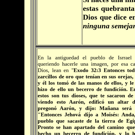
estas quebrant
Dios que dice e
ninguna semejanza
En la antiguedad el pueblo de Isrrael
queriendo hacerle una imagen, por esa ca
Dios, lean en "
Exodo 32:3 Entonces tod
zarcillos de oro que tenían en sus orejas,
y él los tomó de las manos de ellos, y le
hizo de ello un becerro de fundición. En
estos son tus dioses, que te sacaron de
viendo esto Aarón, edificó un altar d
pregonó Aarón, y dijo: Mañana será f
"Entonces Jehová dijo a Moisés: Anda,
pueblo que sacaste de la tierra de Eg
Pronto se han apartado del camino que
hecho un becerro de fundición, y lo 