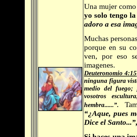
Una mujer como 
yo solo tengo l
adoro a esa ima
Muchas personas
porque en su co
ven, por eso s
imagenes.
Deuteronomio 4:15
ninguna figura vist
medio del fuego;
vosotros escultu
Tam
hembra......”.
“¿Aque, pues m
Dice el Santo...”
Si haces una im