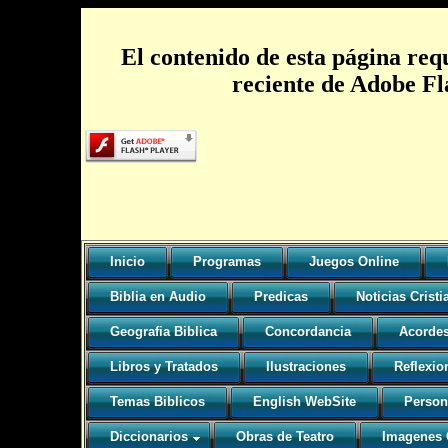
El contenido de esta página req
reciente de Adobe Fl
Inicio
Programas
Juegos Online
Biblia en Audio
Predicas
Noticias Cristi
Geografia Biblica
Concordancia
Acorde
Libros y Tratados
Ilustraciones
Reflexio
Temas Biblicos
English WebSite
Person
Diccionarios
Obras de Teatro
Imagenes C