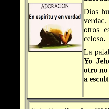
Dios bu
verdad,
otros e
celoso.
La pala
Yo Jeh
otro no
a escul