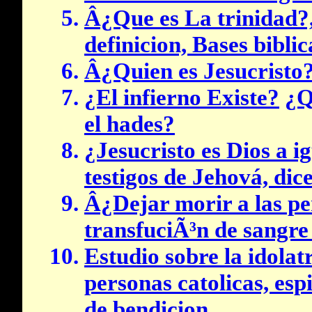
Â¿Que es La trinidad?,
definicion, Bases biblic
Â¿Quien es Jesucristo
¿El infierno Existe?
¿Q
el hades?
¿Jesucristo es Dios a i
testigos de Jehová, di
Â¿Dejar morir a las pe
transfuciÃ³n de sangre
Estudio sobre la idolatr
personas catolicas, espi
de bendicion.