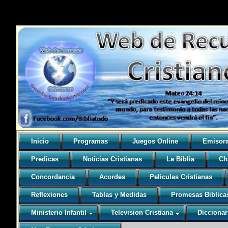
Inicio
Programas
Juegos Online
Emisor
Predicas
Noticias Cristianas
La Biblia
Ch
Concordancia
Acordes
Peliculas Cristianas
Reflexiones
Tablas y Medidas
Promesas Biblica
Ministerio Infantil
Television Cristiana
Diccionar