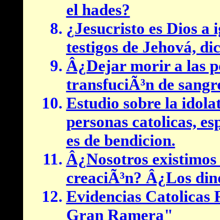
el hades?
¿Jesucristo es Dios a 
testigos de Jehová, d
Â¿Dejar morir a las p
transfuciÃ³n de sangr
Estudio sobre la idolat
personas catolicas, esp
es de bendicion.
Â¿Nosotros existimos 
creaciÃ³n? Â¿Los dino
Evidencias Catolicas
Gran Ramera"