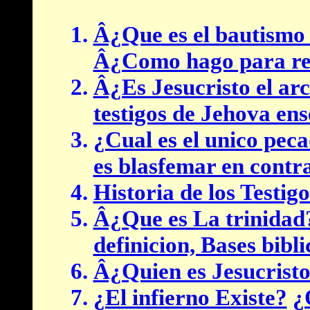
Â¿Que es el bautismo 
Â¿Como hago para rec
Â¿Es Jesucristo el ar
testigos de Jehova en
¿Cual es el unico pec
es blasfemar en contr
Historia de los Testig
Â¿Que es La trinidad?
definicion, Bases bibli
Â¿Quien es Jesucrist
¿El infierno Existe?
¿