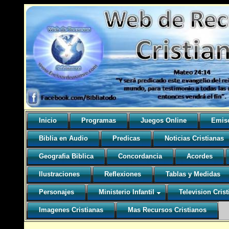
Inicio
Programas
Juegos Online
Emis
Biblia en Audio
Predicas
Noticias Cristianas
Geografia Biblica
Concordancia
Acordes
Ilustraciones
Reflexiones
Tablas y Medidas
Personajes
Ministerio Infantil
Television Crist
Imagenes Cristianas
Mas Recursos Cristianos