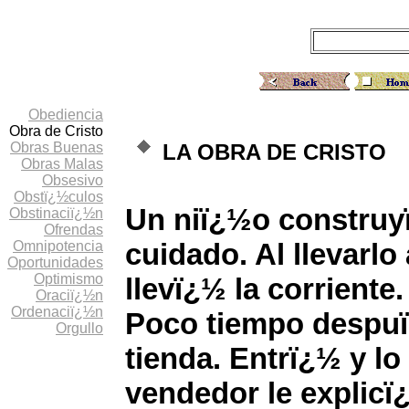
Obediencia
Obra de Cristo
Obras Buenas
LA OBRA DE CRISTO
Obras Malas
Obsesivo
Obstï¿½culos
Un niï¿½o construy
Obstinaciï¿½n
Ofrendas
cuidado. Al llevarlo
Omnipotencia
Oportunidades
Optimismo
llevï¿½ la corriente.
Oraciï¿½n
Ordenaciï¿½n
Poco tiempo despuï¿
Orgullo
tienda. Entrï¿½ y l
vendedor le explic