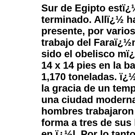
Sur de Egipto estï¿
terminado. Allï¿½ h
presente, por varios
trabajo del Faraï¿½
sido el obelisco mï
14 x 14 pies en la b
1,170 toneladas. ï
la gracia de un tem
una ciudad moderna
hombres trabajaron 
forma a tres de sus
en ï¿½l. Por lo tan