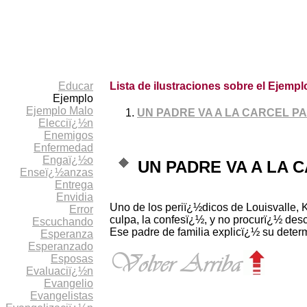
Educar
Lista de ilustraciones sobre el Ejempl
Ejemplo
Ejemplo Malo
UN PADRE VA A LA CARCEL P
Elecciï¿½n
Enemigos
Enfermedad
Engaï¿½o
UN PADRE VA A LA 
Enseï¿½anzas
Entrega
Envidia
Uno de los periï¿½dicos de Louisvalle, K
Error
culpa, la confesï¿½, y no procurï¿½ des
Escuchando
Ese padre de familia explicï¿½ su dete
Esperanza
Esperanzado
Esposas
Evaluaciï¿½n
Evangelio
Evangelistas