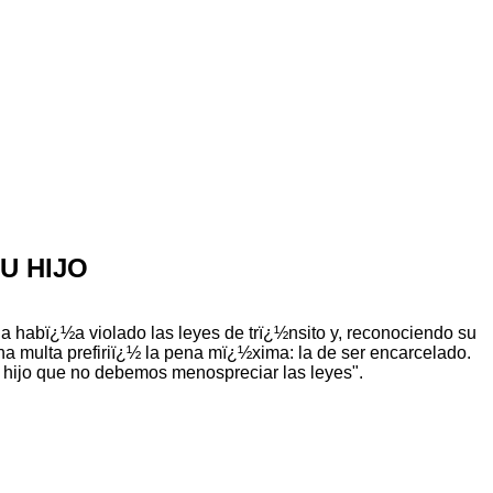
U HIJO
ia habï¿½a violado las leyes de trï¿½nsito y, reconociendo su
a multa prefiriï¿½ la pena mï¿½xima: la de ser encarcelado.
 hijo que no debemos menospreciar las leyes".