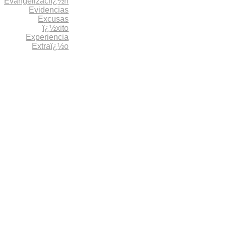
Evangelizaciï¿½n
Evidencias
Excusas
ï¿½xito
Experiencia
Extraï¿½o