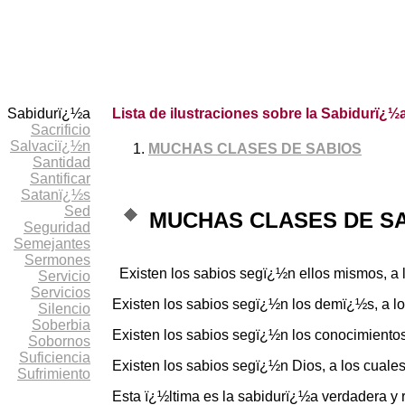
Sabidurï¿½a
Lista de ilustraciones sobre la Sabidurï¿½
Sacrificio
Salvaciï¿½n
MUCHAS CLASES DE SABIOS
Santidad
Santificar
Satanï¿½s
Sed
MUCHAS CLASES DE S
Seguridad
Semejantes
Sermones
Existen los sabios segï¿½n ellos mismos, a l
Servicio
Servicios
Existen los sabios segï¿½n los demï¿½s, a los
Silencio
Soberbia
Existen los sabios segï¿½n los conocimientos
Sobornos
Suficiencia
Existen los sabios segï¿½n Dios, a los cuales
Sufrimiento
Esta ï¿½ltima es la sabidurï¿½a verdadera y r