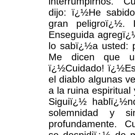
interrumpirnos.
Cu
dijo: ï¿½He sabid
gran peligroï¿½.
Enseguida agregï¿
lo sabï¿½a usted: 
Me dicen que ust
ï¿½Cuidado! ï¿½Est
el diablo algunas v
a la ruina espiritua
Siguiï¿½ hablï¿½n
solemnidad y si
profundamente.
Cu
se despidiï¿½ de