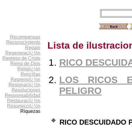
Recompensas
Reconocimiento
Lista de ilustraci
Regalo
Regeneraciï¿½n
Regreso de Cristo
RICO DESCUID
Reino de Dios
Religiï¿½n
Rencillas
LOS RICOS 
Reprensiï¿½n
Resignaciï¿½n
PELIGRO
Resoluciones
Responsabilidad
Restauraciï¿½n
Resurrecciï¿½n
Riquezas
RICO DESCUIDADO 