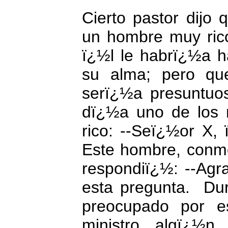
Cierto pastor dijo
un hombre muy rico
ï¿½l le habrï¿½a h
su alma; pero qu
serï¿½a presuntuos
dï¿½a uno de los 
rico: --Seï¿½or X,
Este hombre, conmo
respondiï¿½: --Ag
esta pregunta.
Du
preocupado por es
ministro algï¿½