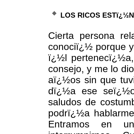
LOS RICOS ESTï¿½
Cierta persona rel
conociï¿½ porque yo 
ï¿½l pertenecï¿½a
consejo, y me lo dio
aï¿½os sin que tuvi
dï¿½a ese seï¿½o
saludos de costum
podrï¿½a hablarme 
Entramos en un