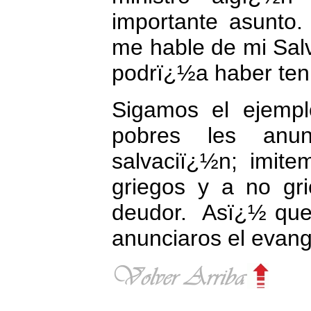
importante asunto
me hable de mi Sal
podrï¿½a haber teni
Sigamos el ejempl
pobres les anu
salvaciï¿½n; imite
griegos y a no gr
deudor.
Asï¿½ que
anunciaros el evang