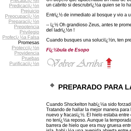
Precauciï¿½n
un cabrito si descrubrï¿½a quien se lo 
Predicaciï¿½n
Prejuicio
Entrï¿½ de inmediato al bosque y vio a u
Preocupaciï¿½n
Preparaciï¿½n
-- ï¿½ Oh grandioso Zeus, antes te promet
Prepotencia
del ladrï¿½n !
Privilegio
Profecï¿½a Falsa
Cuando busques una soluciï¿½n, ten pres
Promesas
Protecciï¿½n
Fï¿½bula de Esopo
Providencia
Pruebas
Purificaciï¿½n
PREPARADO PARA L
Cuando Shsckelton habï¿½a sido forzado a
Tratando de hallar la mejor manera para 
nuevo y fracasï¿½. El hielo estaba entre 
no tenï¿½a reposo. Aunque la temporada 
barrera de hielo que era muy gruesa entr
isla, habï¿½a una avenida abierta entre