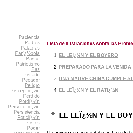
Paciencia
Padres
Lista de ilustraciones sobre las Prom
Palabras
Parï¿½bola
EL LEÏ¿½N Y EL BOYERO
Pastor
Patriotismo
PREPARADO PARA LA VENIDA
Paz
Pecado
UNA MADRE CHINA CUMPLE SU
Pecador
Peligro
EL LEÏ¿½N Y EL RATÏ¿½N
Percepciï¿½n
Perdido
Perdï¿½n
Persecuciï¿½n
Persistencia
EL LEÏ¿½N Y EL BO
Peticiï¿½n
Pleitos
Poder
Un boyero que apacentaba un hato de bue