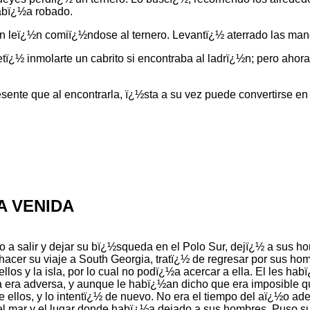
habï¿½a robado.
n leï¿½n comiï¿½ndose al ternero. Levantï¿½ aterrado las manos
ï¿½ inmolarte un cabrito si encontraba al ladrï¿½n; pero ahora 
ente que al encontrarla, ï¿½sta a su vez puede convertirse en 
A VENIDA
 salir y dejar su bï¿½squeda en el Polo Sur, dejï¿½ a sus homb
hacer su viaje a South Georgia, tratï¿½ de regresar por sus ho
ellos y la isla, por lo cual no podï¿½a acercar a ella. El les h
era adversa, y aunque le habï¿½an dicho que era imposible que
e ellos, y lo intentï¿½ de nuevo. No era el tiempo del aï¿½o ad
 el mar y el lugar donde habï¿½a dejado a sus hombres. Puso su