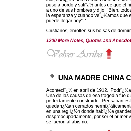
puso a bordo y saliï¿½ antes de que el 
a uno de sus hombres y dijo, "Bien, tod
la esperanza y cuando veï¿½amos que el m
puede llegar hoy". '
Cristianos, enrollen sus bolsas de dormi
1200 More Notes, Quotes and Anecdotes
UNA MADRE CHINA 
Aconteciï¿½ en abril de 1912.
Podrï¿½a 
Una de las causas de esa tragedia fue 
perfectamente construido.
Pensaban esto
quedarï¿½an cerrados hermï¿½ticamente y
en una regiï¿½n donde habï¿½a grandes 
despreocupadamente, por ser el primer v
se fueron al abismo.