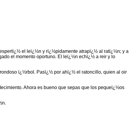
pertï¿½ el leï¿½n y rï¿½pidamente atrapï¿½ al ratï¿½n; y a
gado el momento oportuno. El leï¿½n echï¿½ a reir y lo
ondoso ï¿½rbol. Pasï¿½ por ahï¿½ el ratoncillo, quien al oir
radecimiento. Ahora es bueno que sepas que los pequeï¿½os
½n.