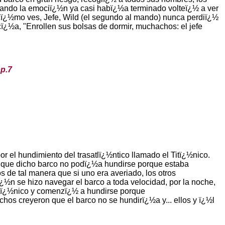
Cuando la emociï¿½n ya casi habï¿½a terminado volteï¿½ a ver
 cï¿½mo ves, Jefe, Wild (el segundo al mando) nunca perdiï¿½
ï¿½a, "Enrollen sus bolsas de dormir, muchachos: el jefe
pp.7
r el hundimiento del trasatlï¿½ntico llamado el Titï¿½nico.
 que dicho barco no podï¿½a hundirse porque estaba
 de tal manera que si uno era averiado, los otros
½n se hizo navegar el barco a toda velocidad, por la noche,
itï¿½nico y comenzï¿½ a hundirse porque
hos creyeron que el barco no se hundirï¿½a y... ellos y ï¿½l