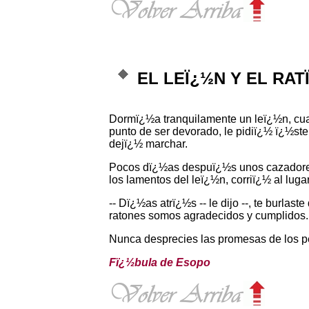
EL LEÏ¿½N Y EL RAT
Dormï¿½a tranquilamente un leï¿½n, cua
punto de ser devorado, le pidiï¿½ ï¿½st
dejï¿½ marchar.
Pocos dï¿½as despuï¿½s unos cazadores ap
los lamentos del leï¿½n, corriï¿½ al luga
-- Dï¿½as atrï¿½s -- le dijo --, te bur
ratones somos agradecidos y cumplidos.
Nunca desprecies las promesas de los 
Fï¿½bula de Esopo