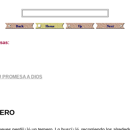
esas:
 PROMESA A DIOS
YERO
yes perdiï¿½ un ternero. Lo buscï¿½, recorriendo los alrededor