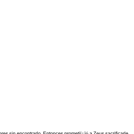
es sin encontrarlo. Entonces prometiï¿½ a Zeus sacrificarle