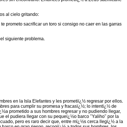
 al cielo gritando:
te prometo sacrificar un toro si consigo no caer en las garras
el siguiente problema.
res en la Isla Elefantes y les prometiï¿½ regresar por ellos.
mbres para cumplir su promesa y fracasï¿½; lo intentï¿½ de
abï¿½a prometido a sus hombres regresar y no pudiendo llegar,
 el pudiera llegar con su pequeï¿½o barco "Yaliho" por la
ecuado, pero es raro decir que, entre mï¿½s cerca llegï¿½ a la
 barco en gran riesgo, recogiï¿½ a todos sus hombres, los