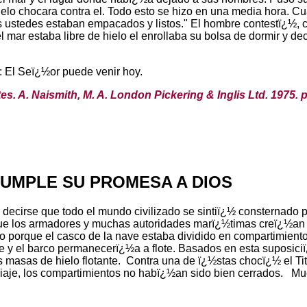
hielo chocara contra el. Todo esto se hizo en una media hora. 
os ustedes estaban empacados y listos." El hombre contestï¿½,
ar estaba libre de hielo el enrollaba su bolsa de dormir y dec
r: El Seï¿½or puede venir hoy.
. A. Naismith, M. A. London Pickering & Inglis Ltd. 1975. 
CUMPLE SU PROMESA A DIOS
decirse que todo el mundo civilizado se sintiï¿½ consternado po
que los armadores y muchas autoridades marï¿½timas creï¿½an
 porque el casco de la nave estaba dividido en compartimientos
 el barco permanecerï¿½a a flote. Basados en esta suposiciï¿
masas de hielo flotante.
Contra una de ï¿½stas chocï¿½ el T
iaje, los compartimientos no habï¿½an sido bien cerrados.
Muc