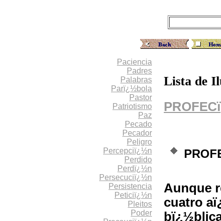
Paciencia
Padres
Lista de I
Palabras
Parï¿½bola
Pastor
PROFECï
Patriotismo
Paz
Pecado
Pecador
Peligro
Percepciï¿½n
PROFE
Perdido
Perdï¿½n
Persecuciï¿½n
Aunque r
Persistencia
Peticiï¿½n
cuatro aï
Pleitos
Poder
bï¿½blic