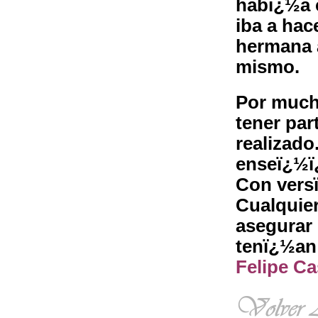
habï¿½a 
iba a hac
hermana 
mismo.
Por much
tener par
realizado
enseï¿½ï¿
Con vers
Cualquie
asegurar
tenï¿½an
Felipe C