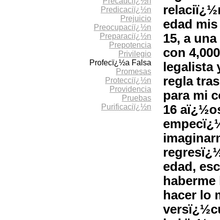
Precauciï¿½n
relaciï¿½
Predicaciï¿½n
Prejuicio
edad mis 
Preocupaciï¿½n
15, a una
Preparaciï¿½n
Prepotencia
con 4,000
Privilegio
Profecï¿½a Falsa
legalista
Promesas
regla tra
Protecciï¿½n
Providencia
para mi 
Pruebas
Purificaciï¿½n
16 aï¿½o
empecï¿½
imaginar
regresï¿½
edad, esc
haberme 
hacer lo
versï¿½c