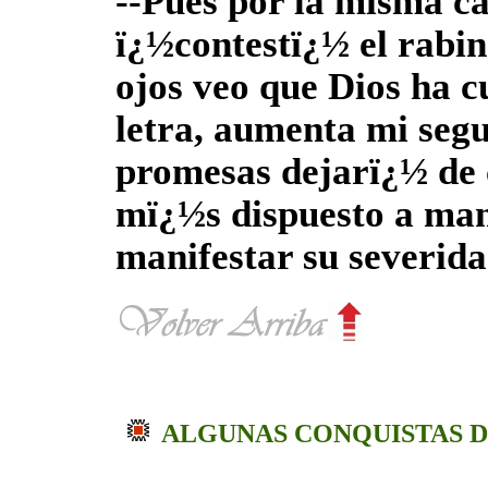
--Pues por la misma c
ï¿½contestï¿½ el rabin
ojos veo que Dios ha c
letra, aumenta mi seg
promesas dejarï¿½ de 
mï¿½s dispuesto a man
manifestar su severida
ALGUNAS CONQUISTAS D