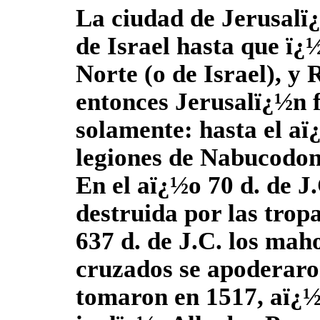
La ciudad de Jerusalï¿
de Israel hasta que ï¿½
Norte (o de Israel), y
entonces Jerusalï¿½n f
solamente: hasta el aï
legiones de Nabucodon
En el aï¿½o 70 d. de J
destruida por las trop
637 d. de J.C. los mah
cruzados se apoderaron
tomaron en 1517, aï¿½o