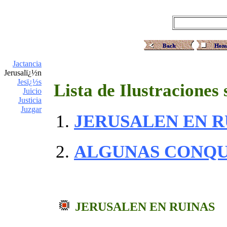
Jactancia
Jerusalï¿½n
Jesï¿½s
Lista de Ilustraciones
Juicio
Justicia
Juzgar
JERUSALEN EN R
ALGUNAS CONQU
JERUSALEN EN RUINAS