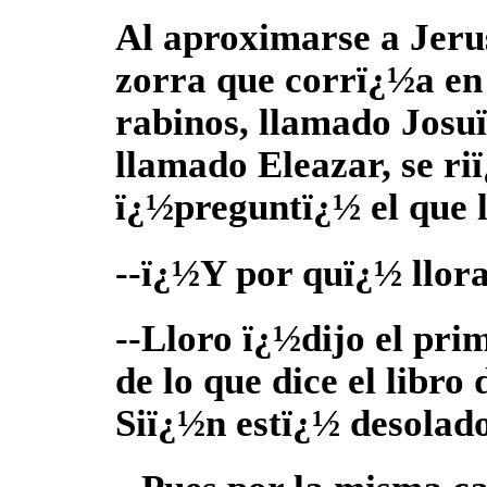
Al aproximarse a Jeru
zorra que corrï¿½a en
rabinos, llamado Josuï
llamado Eleazar, se ri
ï¿½preguntï¿½ el que 
--ï¿½Y por quï¿½ llor
--Lloro ï¿½dijo el pri
de lo que dice el libr
Siï¿½n estï¿½ desolado