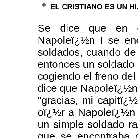
EL CRISTIANO ES UN H
Se dice que en c
Napoleï¿½n I se en
soldados, cuando de
entonces un soldado r
cogiendo el freno del
dice que Napoleï¿½n s
"gracias, mi capitï¿
oï¿½r a Napoleï¿½n d
un simple soldado r
que se encontraba 