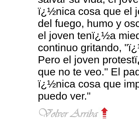
ï¿½nica cosa que el 
del fuego, humo y os
el joven tenï¿½a mied
continuo gritando, "ï
Pero el joven protest
que no te veo." El pad
ï¿½nica cosa que imp
puedo ver."