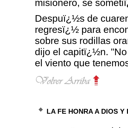
misionero, se sometiï
Despuï¿½s de cuarent
regresï¿½ para encon
sobre sus rodillas or
dijo el capitï¿½n. "
el viento que tenemos
LA FE HONRA A DIOS Y