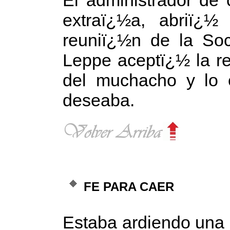
extraï¿½a, abriï¿½
reuniï¿½n de la So
Leppe aceptï¿½ la re
del muchacho y lo 
deseaba.
FE PARA CAER
Estaba ardiendo una