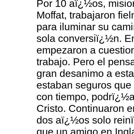
Por 10 aï¿½os, misio
Moffat, trabajaron fi
para iluminar su cami
sola conversiï¿½n. En
empezaron a cuestion
trabajo. Pero el pensa
gran desanimo a esta
estaban seguros que 
con tiempo, podrï¿½a
Cristo. Continuaron e
dos aï¿½os solo rein
que un amigo en Ingl