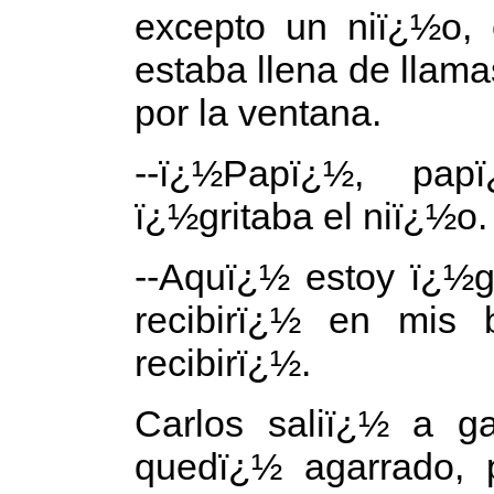
excepto un niï¿½o, 
estaba llena de llam
por la ventana.
--ï¿½Papï¿½, pap
ï¿½gritaba el niï¿½o.
--Aquï¿½ estoy ï¿½gr
recibirï¿½ en mis b
recibirï¿½.
Carlos saliï¿½ a ga
quedï¿½ agarrado, 