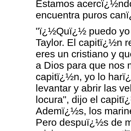
Estamos acercï¿½ndo
encuentra puros canï
"ï¿½Quï¿½ puedo yo 
Taylor. El capitï¿½n 
eres un cristiano y q
a Dios para que nos 
capitï¿½n, yo lo harï
levantar y abrir las 
locura", dijo el capit
Ademï¿½s, los marine
Pero despuï¿½s de mu