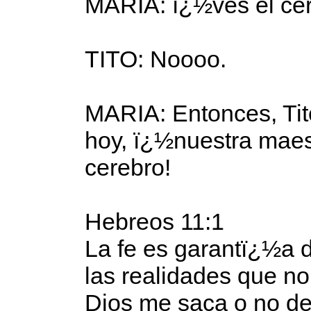
MARIA: ï¿½ves el cer
TITO: Noooo.
MARIA: Entonces, Ti
hoy, ï¿½nuestra maes
cerebro!
Hebreos 11:1
La fe es garantï¿½a d
las realidades que no
Dios me saca o no de 