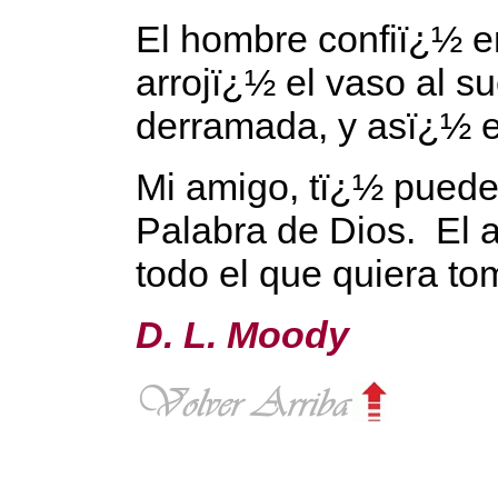
El hombre confiï¿½ en
arrojï¿½ el vaso al s
derramada, y asï¿½ e
Mi amigo, tï¿½ puede
Palabra de Dios. El 
todo el que quiera to
D. L. Moody