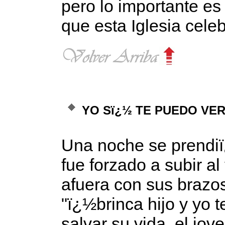
pero lo importante e
que esta Iglesia cele
YO Sï¿½ TE PUEDO VE
Una noche se prendiï
fue forzado a subir a
afuera con sus brazos
"ï¿½brinca hijo y yo 
salvar su vida, el jov