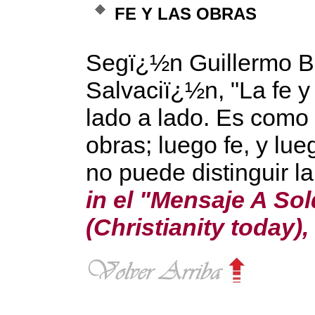
FE Y LAS OBRAS
Segï¿½n Guillermo Bo
Salvaciï¿½n, "La fe 
lado a lado. Es como 
obras; luego fe, y lue
no puede distinguir l
in el "Mensaje A So
(Christianity today)