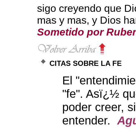
sigo creyendo que Di
mas y mas, y Dios ha
Sometido por Rube
CITAS SOBRE LA FE
El "entendimi
"fe". Asï¿½ q
poder creer, s
entender.
Agu