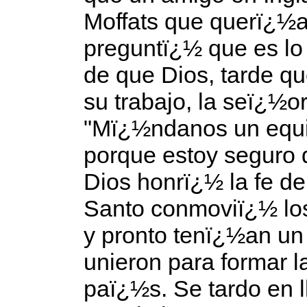
Moffats que querï¿½a
preguntï¿½ que es l
de que Dios, tarde q
su trabajo, la seï¿½o
"Mï¿½ndanos un equi
porque estoy seguro 
Dios honrï¿½ la fe de
Santo conmoviï¿½ los
y pronto tenï¿½an un 
unieron para formar la
paï¿½s. Se tardo en l