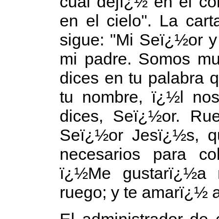
cual dejï¿½ en el co
en el cielo". La c
sigue: "Mi Seï¿½or y
mi padre. Somos mu
dices en tu palabra 
tu nombre, ï¿½l nos
dices, Seï¿½or. Ru
Seï¿½or Jesï¿½s, q
necesarios para co
ï¿½Me gustarï¿½a m
ruego; y te amarï¿½
El administrador de 