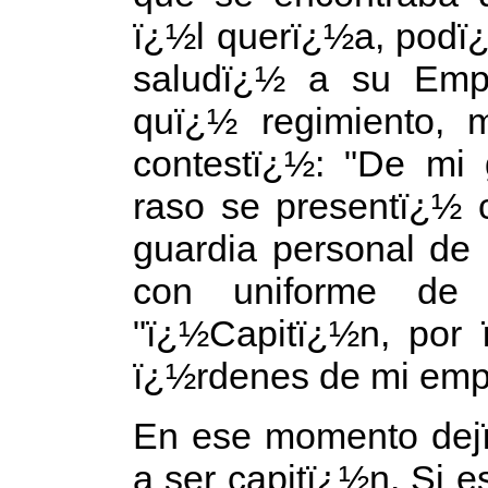
ï¿½l querï¿½a, podï
saludï¿½ a su Empe
quï¿½ regimiento, 
contestï¿½: "De mi 
raso se presentï¿½ 
guardia personal de 
con uniforme de 
"ï¿½Capitï¿½n, por
ï¿½rdenes de mi empe
En ese momento dejï
a ser capitï¿½n. Si e