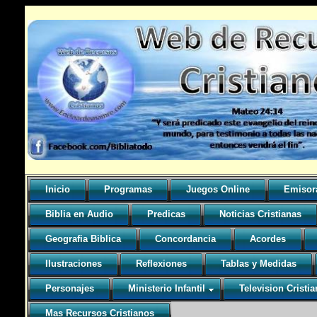
Inicio
Programas
Juegos Online
Emisor
Biblia en Audio
Predicas
Noticias Cristianas
Geografia Biblica
Concordancia
Acordes
Ilustraciones
Reflexiones
Tablas y Medidas
Personajes
Ministerio Infantil
Television Cristia
Mas Recursos Cristianos