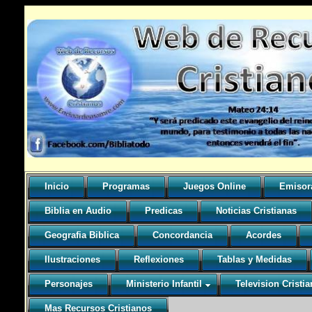
Inicio
Programas
Juegos Online
Emisor
Biblia en Audio
Predicas
Noticias Cristianas
Geografia Biblica
Concordancia
Acordes
Ilustraciones
Reflexiones
Tablas y Medidas
Personajes
Ministerio Infantil
Television Cristia
Mas Recursos Cristianos