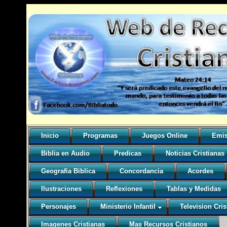
Inicio
Programas
Juegos Online
Emis
Biblia en Audio
Predicas
Noticias Cristianas
Geografia Biblica
Concordancia
Acordes
Ilustraciones
Reflexiones
Tablas y Medidas
Personajes
Ministerio Infantil
Television Cris
Imagenes Cristianas
Mas Recursos Cristianos