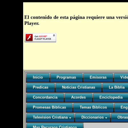
El contenido de esta página requiere una vers
Player.
Inicio
Programas
Emisoras
Vide
Predicas
Noticias Cristianas
La Biblia
Concordancia
Acordes
Enciclopedia
Promesas Biblicas
Temas Biblicos
Eng
Television Cristiana
Diccionarios
Obras
Mas Recursos Cristianos