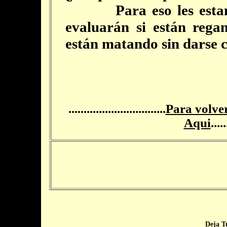
Para eso les estamos 
evaluarán si están rega
están matando sin darse 
................................
Para volver
Aqui
.....
Deja T