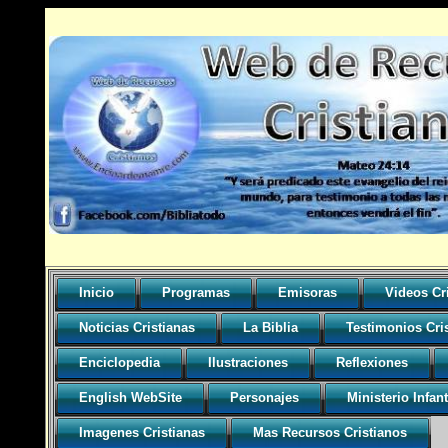
Inicio
Programas
Emisoras
Videos Cr
Noticias Cristianas
La Biblia
Testimonios Cri
Enciclopedia
Ilustraciones
Reflexiones
English WebSite
Personajes
Ministerio Infant
Imagenes Cristianas
Mas Recursos Cristianos