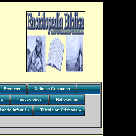
Predicas
Noticias Cristianas
ia
Ilustraciones
Reflexiones
sterio Infantil
Television Cristiana