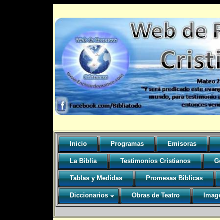
Inicio
Programas
Emisoras
La Biblia
Testimonios Cristianos
G
Tablas y Medidas
Promesas Biblicas
Diccionarios
Obras de Teatro
Image