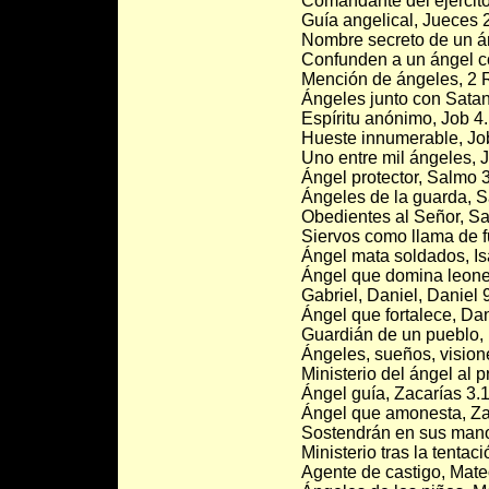
Comandante del ejército
Guía angelical, Jueces 2
Nombre secreto de un á
Confunden a un ángel c
Mención de ángeles, 2 
Ángeles junto con Sataná
Espíritu anónimo, Job 4
Hueste innumerable, Jo
Uno entre mil ángeles, 
Ángel protector, Salmo 3
Ángeles de la guarda, S
Obedientes al Señor, S
Siervos como llama de f
Ángel mata soldados, Is
Ángel que domina leones
Gabriel, Daniel, Daniel 
Ángel que fortalece, Dan
Guardián de un pueblo, 
Ángeles, sueños, vision
Ministerio del ángel al p
Ángel guía, Zacarías 3.1
Ángel que amonesta, Za
Sostendrán en sus mano
Ministerio tras la tentac
Agente de castigo, Mate