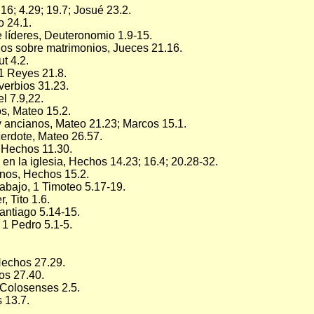
.16; 4.29; 19.7; Josué 23.2.
o 24.1.
 líderes, Deuteronomio 1.9-15.
os sobre matrimonios, Jueces 21.16.
t 4.2.
 1 Reyes 21.8.
verbios 31.23.
l 7.9,22.
os, Mateo 15.2.
y ancianos, Mateo 21.23; Marcos 15.1.
erdote, Mateo 26.57.
 Hechos 11.30.
en la iglesia, Hechos 14.23; 16.4; 20.28-32.
nos, Hechos 15.2.
abajo, 1 Timoteo 5.17-19.
, Tito 1.6.
antiago 5.14-15.
; 1 Pedro 5.1-5.
Hechos 27.29.
os 27.40.
 Colosenses 2.5.
 13.7.