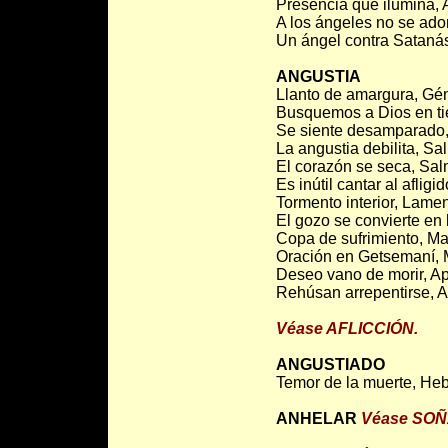
Presencia que ilumina, 
A los ángeles no se ador
Un ángel contra Satanás
ANGUSTIA
Llanto de amargura, Gén
Busquemos a Dios en ti
Se siente desamparado,
La angustia debilita, Sa
El corazón se seca, Sal
Es inútil cantar al aflig
Tormento interior, Lame
El gozo se convierte en
Copa de sufrimiento, Ma
Oración en Getsemaní, 
Deseo vano de morir, Ap
Rehúsan arrepentirse, A
Véase AFLICCIÓN.
ANGUSTIADO
Temor de la muerte, Heb
ANHELAR
Véase SOÑ