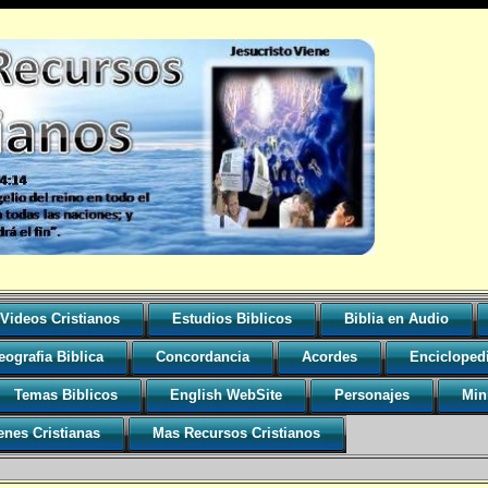
Videos Cristianos
Estudios Biblicos
Biblia en Audio
eografia Biblica
Concordancia
Acordes
Encicloped
Temas Biblicos
English WebSite
Personajes
Mini
nes Cristianas
Mas Recursos Cristianos