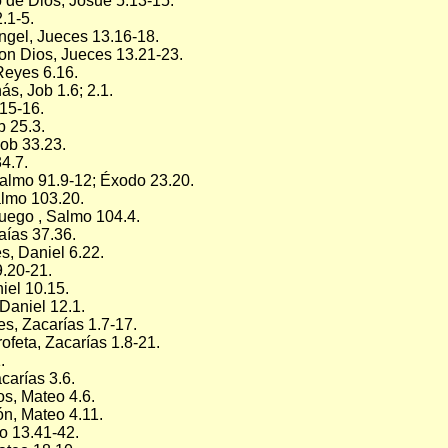
 de Dios, Josué 5.13-15.
.1-5.
ngel, Jueces 13.16-18.
on Dios, Jueces 13.21-23.
Reyes 6.16.
s, Job 1.6; 2.1.
.15-16.
b 25.3.
Job 33.23.
4.7.
almo 91.9-12; Éxodo 23.20.
almo 103.20.
uego , Salmo 104.4.
aías 37.36.
, Daniel 6.22.
9.20-21.
iel 10.15.
Daniel 12.1.
es, Zacarías 1.7-17.
rofeta, Zacarías 1.8-21.
.
carías 3.6.
s, Mateo 4.6.
ión, Mateo 4.11.
o 13.41-42.