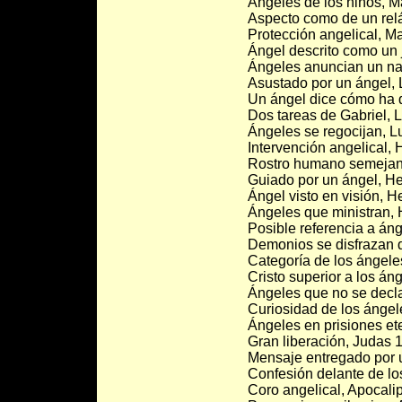
Ángeles de los niños, M
Aspecto como de un rel
Protección angelical, M
Ángel descrito como un 
Ángeles anuncian un na
Asustado por un ángel, 
Un ángel dice cómo ha d
Dos tareas de Gabriel, 
Ángeles se regocijan, L
Intervención angelical, 
Rostro humano semejant
Guiado por un ángel, H
Ángel visto en visión, H
Ángeles que ministran, 
Posible referencia a áng
Demonios se disfrazan d
Categoría de los ángele
Cristo superior a los án
Ángeles que no se decla
Curiosidad de los ángel
Ángeles en prisiones et
Gran liberación, Judas 
Mensaje entregado por u
Confesión delante de los
Coro angelical, Apocalip