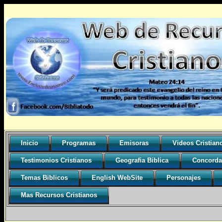
Inicio
Programas
Emisoras
Videos Cristian
Testimonios Cristianos
Geografia Biblica
Concorda
Temas Biblicos
English WebSite
Personajes
Mas Recursos Cristianos