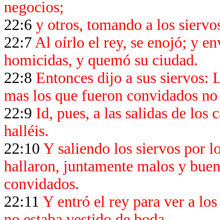
negocios;
22:6
y otros, tomando a los siervos
22:7
Al oírlo el rey, se enojó; y e
homicidas, y quemó su ciudad.
22:8
Entonces dijo a sus siervos: 
mas los que fueron convidados no 
22:9
Id, pues, a las salidas de los
halléis.
22:10
Y saliendo los siervos por l
hallaron, juntamente malos y bueno
convidados.
22:11
Y entró el rey para ver a lo
no estaba vestido de boda.