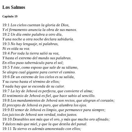
Los Salmos
Capítulo 19
19:1
Los cielos cuentan la gloria de Dios,
Y el firmamento anuncia la obra de sus manos.
19:2
Un día emite palabra a otro día,
Y una noche a otra noche declara sabiduría.
19:3
No hay lenguaje, ni palabras,
Ni es oída su voz.
19:4
Por toda la tierra salió su voz,
Y hasta el extremo del mundo sus palabras.
En ellos puso tabernáculo para el sol;
19:5
Y éste, como esposo que sale de su tálamo,
Se alegra cual gigante para correr el camino.
19:6
De un extremo de los cielos es su salida,
Y su curso hasta el término de ellos;
Y nada hay que se esconda de su calor.
19:7
La ley de Jehová es perfecta, que convierte el alma;
El testimonio de Jehová es fiel, que hace sabio al sencillo.
19:8
Los mandamientos de Jehová son rectos, que alegran el corazón;
El precepto de Jehová es puro, que alumbra los ojos.
19:9
El temor de Jehová es limpio, que permanece para siempre;
Los juicios de Jehová son verdad, todos justos.
19:10
Deseables son más que el oro, y más que mucho oro afinado;
Y dulces más que miel, y que la que destila del panal.
19:11
Tu siervo es además amonestado con ellos;