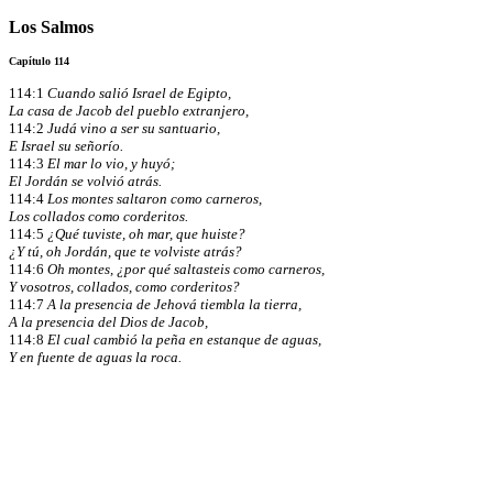
Los Salmos
Capítulo 114
114:1
Cuando salió Israel de Egipto,
La casa de Jacob del pueblo extranjero,
114:2
Judá vino a ser su santuario,
E Israel su señorío.
114:3
El mar lo vio, y huyó;
El Jordán se volvió atrás.
114:4
Los montes saltaron como carneros,
Los collados como corderitos.
114:5
¿Qué tuviste, oh mar, que huiste?
¿Y tú, oh Jordán, que te volviste atrás?
114:6
Oh montes, ¿por qué saltasteis como carneros,
Y vosotros, collados, como corderitos?
114:7
A la presencia de Jehová tiembla la tierra,
A la presencia del Dios de Jacob,
114:8
El cual cambió la peña en estanque de aguas,
Y en fuente de aguas la roca.