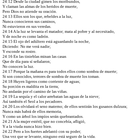
24:12 Desde la ciudad gimen los moribundos,
Y claman las almas de los heridos de muerte,
Pero Dios no atiende su oración.
24:13 Ellos son los que, rebeldes a la luz,
Nunca conocieron sus caminos,
Ni estuvieron en sus veredas.
24:14 A la luz se levanta el matador; mata al pobre y al necesitado,
Y de noche es como ladrón.
24:15 El ojo del adúltero está aguardando la noche,
Diciendo: No me verá nadie;
Y esconde su rostro.
24:16 En las tinieblas minan las casas
Que de día para sí señalaron;
No conocen la luz.
24:17 Porque la mañana es para todos ellos como sombra de muerte;
Si son conocidos, terrores de sombra de muerte los toman.
24:18 Huyen ligeros como corriente de aguas;
Su porción es maldita en la tierra;
No andarán por el camino de las viñas.
24:19 La sequía y el calor arrebatan las aguas de la nieve;
Así también el Seol a los pecadores.
24:20 Los olvidará el seno materno; de ellos sentirán los gusanos dulzura;
Nunca más habrá de ellos memoria,
Y como un árbol los impíos serán quebrantados.
24:21 A la mujer estéril, que no concebía, afligió,
Y a la viuda nunca hizo bien.
24:22 Pero a los fuertes adelantó con su poder;
Una vez que se levante, ninguno está seguro de la vida.