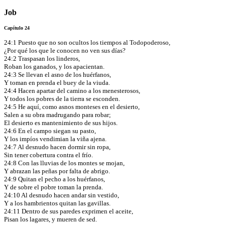
Job
Capítulo 24
24:1 Puesto que no son ocultos los tiempos al Todopoderoso,
¿Por qué los que le conocen no ven sus días?
24:2 Traspasan los linderos,
Roban los ganados, y los apacientan.
24:3 Se llevan el asno de los huérfanos,
Y toman en prenda el buey de la viuda.
24:4 Hacen apartar del camino a los menesterosos,
Y todos los pobres de la tierra se esconden.
24:5 He aquí, como asnos monteses en el desierto,
Salen a su obra madrugando para robar;
El desierto es mantenimiento de sus hijos.
24:6 En el campo siegan su pasto,
Y los impíos vendimian la viña ajena.
24:7 Al desnudo hacen dormir sin ropa,
Sin tener cobertura contra el frío.
24:8 Con las lluvias de los montes se mojan,
Y abrazan las peñas por falta de abrigo.
24:9 Quitan el pecho a los huérfanos,
Y de sobre el pobre toman la prenda.
24:10 Al desnudo hacen andar sin vestido,
Y a los hambrientos quitan las gavillas.
24:11 Dentro de sus paredes exprimen el aceite,
Pisan los lagares, y mueren de sed.