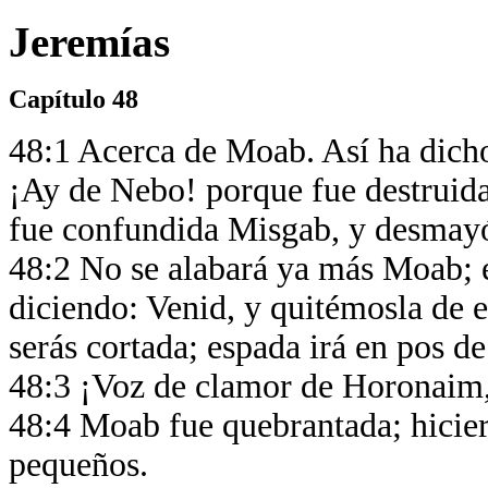
Jeremías
Capítulo 48
48:1 Acerca de Moab. Así ha dicho 
¡Ay de Nebo! porque fue destruid
fue confundida Misgab, y desmay
48:2 No se alabará ya más Moab; 
diciendo: Venid, y quitémosla de 
serás cortada; espada irá en pos de
48:3 ¡Voz de clamor de Horonaim,
48:4 Moab fue quebrantada; hicier
pequeños.