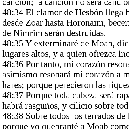
canción; la canción no será canci
48:34 El clamor de Hesbón llega ha
desde Zoar hasta Horonaim, becerr
de Nimrim serán destruidas.
48:35 Y exterminaré de Moab, dice
lugares altos, y a quien ofrezca in
48:36 Por tanto, mi corazón reson
asimismo resonará mi corazón a m
hares; porque perecieron las riqu
48:37 Porque toda cabeza será rap
habrá rasguños, y cilicio sobre t
48:38 Sobre todos los terrados de M
porque yo quebranté a Moab como 