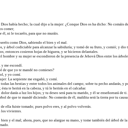
á Dios había hecho; la cual dijo a la mujer: ¿Conque Dios os ha dicho: No comáis d
mos comer;
 él, ni le tocaréis, para que no muráis.
y seréis como Dios, sabiendo el bien y el mal.
os, y árbol codiciable para alcanzar la sabiduría; y tomó de su fruto, y comió; y dio
s; entonces cosieron hojas de higuera, y se hicieron delantales.
 el hombre y su mujer se escondieron de la presencia de Jehová Dios entre los árbole
; y me escondí.
bol de que yo te mandé no comieses?
ol, y yo comí.
mujer: La serpiente me engañó, y comí.
e todas las bestias y entre todos los animales del campo; sobre tu pecho andarás, y 
ésta te herirá en la cabeza, y tú le herirás en el calcañar.
olor darás a luz los hijos; y tu deseo será para tu marido, y él se enseñoreará de ti
rbol de que te mandé diciendo: No comerás de él; maldita será la tierra por tu causa
 de ella fuiste tomado; pues polvo eres, y al polvo volverás.
 los vivientes.
bien y el mal; ahora, pues, que no alargue su mano, y tome también del árbol de la
tomado.