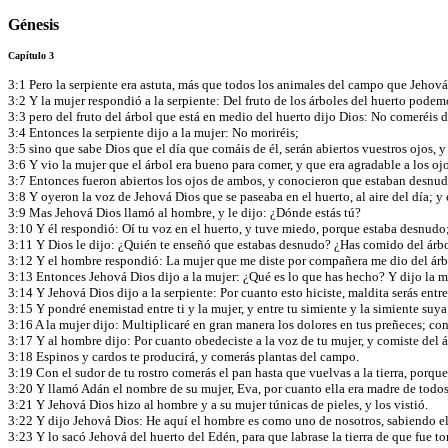
Génesis
Capítulo 3
3:1 Pero la serpiente era astuta, más que todos los animales del campo que Jehov
3:2 Y la mujer respondió a la serpiente: Del fruto de los árboles del huerto pode
3:3 pero del fruto del árbol que está en medio del huerto dijo Dios: No comeréis de
3:4 Entonces la serpiente dijo a la mujer: No moriréis;
3:5 sino que sabe Dios que el día que comáis de él, serán abiertos vuestros ojos, 
3:6 Y vio la mujer que el árbol era bueno para comer, y que era agradable a los oj
3:7 Entonces fueron abiertos los ojos de ambos, y conocieron que estaban desnudo
3:8 Y oyeron la voz de Jehová Dios que se paseaba en el huerto, al aire del día; y
3:9 Mas Jehová Dios llamó al hombre, y le dijo: ¿Dónde estás tú?
3:10 Y él respondió: Oí tu voz en el huerto, y tuve miedo, porque estaba desnudo
3:11 Y Dios le dijo: ¿Quién te enseñó que estabas desnudo? ¿Has comido del ár
3:12 Y el hombre respondió: La mujer que me diste por compañera me dio del árb
3:13 Entonces Jehová Dios dijo a la mujer: ¿Qué es lo que has hecho? Y dijo la 
3:14 Y Jehová Dios dijo a la serpiente: Por cuanto esto hiciste, maldita serás entr
3:15 Y pondré enemistad entre ti y la mujer, y entre tu simiente y la simiente suya; 
3:16 A la mujer dijo: Multiplicaré en gran manera los dolores en tus preñeces; con d
3:17 Y al hombre dijo: Por cuanto obedeciste a la voz de tu mujer, y comiste del á
3:18 Espinos y cardos te producirá, y comerás plantas del campo.
3:19 Con el sudor de tu rostro comerás el pan hasta que vuelvas a la tierra, porque
3:20 Y llamó Adán el nombre de su mujer, Eva, por cuanto ella era madre de todos
3:21 Y Jehová Dios hizo al hombre y a su mujer túnicas de pieles, y los vistió.
3:22 Y dijo Jehová Dios: He aquí el hombre es como uno de nosotros, sabiendo el 
3:23 Y lo sacó Jehová del huerto del Edén, para que labrase la tierra de que fue 