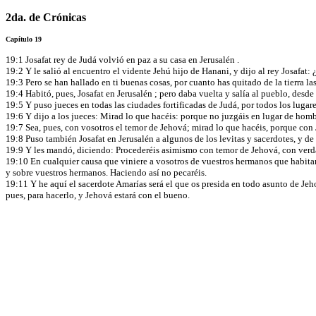
2da. de Crónicas
Capítulo 19
19:1 Josafat rey de Judá volvió en paz a su casa en Jerusalén .
19:2 Y le salió al encuentro el vidente Jehú hijo de Hanani, y dijo al rey Josafat:
19:3 Pero se han hallado en ti buenas cosas, por cuanto has quitado de la tierra l
19:4 Habitó, pues, Josafat en Jerusalén ; pero daba vuelta y salía al pueblo, desd
19:5 Y puso jueces en todas las ciudades fortificadas de Judá, por todos los lugar
19:6 Y dijo a los jueces: Mirad lo que hacéis: porque no juzgáis en lugar de homb
19:7 Sea, pues, con vosotros el temor de Jehová; mirad lo que hacéis, porque con
19:8 Puso también Josafat en Jerusalén a algunos de los levitas y sacerdotes, y de l
19:9 Y les mandó, diciendo: Procederéis asimismo con temor de Jehová, con verd
19:10 En cualquier causa que viniere a vosotros de vuestros hermanos que habitan 
y sobre vuestros hermanos. Haciendo así no pecaréis.
19:11 Y he aquí el sacerdote Amarías será el que os presida en todo asunto de Jeho
pues, para hacerlo, y Jehová estará con el bueno.