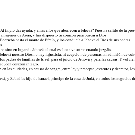
 ¿Al impío das ayuda, y amas a los que aborrecen a Jehová? Pues ha salido de la pres
as imágenes de Asera, y has dispuesto tu corazon para buscar a Dios.
e Beerseba hasta el monte de Efraín, y los conducía a Jehová el Dios de sus padres.
es.
re, sino en lugar de Jehová, el cual está con vosotros cuando juzgáis.
 Jehová nuestro Dios no hay injusticia, ni acepcion de personas, ni admisión de co
os padres de familias de Israel, para el juicio de Jehová y para las causas. Y volvie
ad, con corazón íntegro.
en las ciudades, en causas de sangre, entre ley y precepto, estatutos y decretos, l
vá; y Zebadías hijo de Ismael, príncipe de la casa de Judá, en todos los negocios del