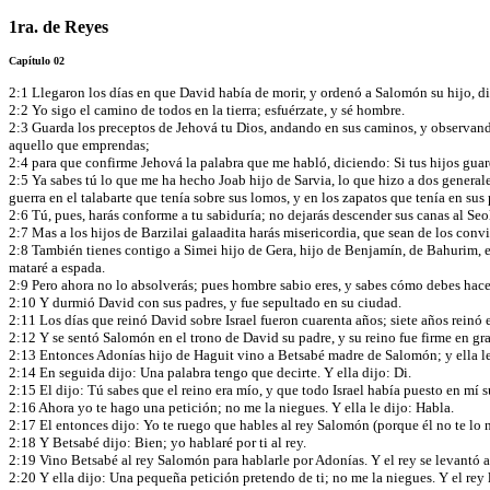
1ra. de Reyes
Capítulo 02
2:1 Llegaron los días en que David había de morir, y ordenó a Salomón su hijo, d
2:2 Yo sigo el camino de todos en la tierra; esfuérzate, y sé hombre.
2:3 Guarda los preceptos de Jehová tu Dios, andando en sus caminos, y observando
aquello que emprendas;
2:4 para que confirme Jehová la palabra que me habló, diciendo: Si tus hijos guard
2:5 Ya sabes tú lo que me ha hecho Joab hijo de Sarvia, lo que hizo a dos generale
guerra en el talabarte que tenía sobre sus lomos, y en los zapatos que tenía en sus 
2:6 Tú, pues, harás conforme a tu sabiduría; no dejarás descender sus canas al Seo
2:7 Mas a los hijos de Barzilai galaadita harás misericordia, que sean de los co
2:8 También tienes contigo a Simei hijo de Gera, hijo de Benjamín, de Bahurim, e
mataré a espada.
2:9 Pero ahora no lo absolverás; pues hombre sabio eres, y sabes cómo debes hacer
2:10 Y durmió David con sus padres, y fue sepultado en su ciudad.
2:11 Los días que reinó David sobre Israel fueron cuarenta años; siete años reinó e
2:12 Y se sentó Salomón en el trono de David su padre, y su reino fue firme en g
2:13 Entonces Adonías hijo de Haguit vino a Betsabé madre de Salomón; y ella le 
2:14 En seguida dijo: Una palabra tengo que decirte. Y ella dijo: Di.
2:15 El dijo: Tú sabes que el reino era mío, y que todo Israel había puesto en mí 
2:16 Ahora yo te hago una petición; no me la niegues. Y ella le dijo: Habla.
2:17 El entonces dijo: Yo te ruego que hables al rey Salomón (porque él no te lo
2:18 Y Betsabé dijo: Bien; yo hablaré por ti al rey.
2:19 Vino Betsabé al rey Salomón para hablarle por Adonías. Y el rey se levantó a rec
2:20 Y ella dijo: Una pequeña petición pretendo de ti; no me la niegues. Y el rey 