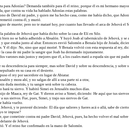
a para Adonías? Demanda también para él el reino; porque él es mi hermano mayor, y
a, que contra su vida ha hablado Adonías estas palabras.
trono de David mi padre, y quien me ha hecho casa, como me había dicho, que Adon
remetió contra él, y murió.
 digno de muerte; pero no te mataré hoy, por cuanto has llevado el arca de Jehová el
a palabra de Jehová que había dicho sobre la casa de Elí en Silo.
i bien no se había adherido a Absalón. Y huyó Joab al tabernáculo de Jehová, y se as
y que estaba junto al altar. Entonces envió Salomón a Benaía hijo de Joiada, dicien
s. Y él dijo: No, sino que aquí moriré. Y Benaía volvió con esta respuesta al rey, di
de la casa de mi padre la sangre que Joab ha derramado injustamente.
os varones más justos y mejores que él, a los cuales mató a espada sin que mi padre 
 de su descendencia para siempre; mas sobre David y sobre su descendencia, y sobre 
sepultado en su casa en el desierto.
 puso el rey por sacerdote en lugar de Abiatar.
usalén y mora ahí, y no salgas de allí a una parte ni a otra;
 sin duda morirás, y tu sangre será sobre tu cabeza.
lo hará tu siervo. Y habitó Simei en Jerusalén muchos días.
ijo de Maaca, rey de Gat. Y dieron aviso a Simei, diciendo: He aquí que tus siervo
a sus siervos. Fue, pues, Simei, y trajo sus siervos de Gat.
e había vuelto.
 Jehová, y te protesté diciendo: El día que salieres y fueres acá o allá, sabe de cie
 yo te impuse?
be, que cometiste contra mi padre David; Jehová, pues, ha hecho volver el mal sobre
 delante de Jehová.
urió. Y el reino fue confirmado en la mano de Salomón.