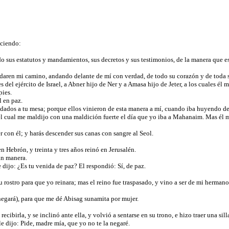
iciendo:
 sus estatutos y mandamientos, sus decretos y sus testimonios, de la manera que est
aren mi camino, andando delante de mí con verdad, de todo su corazón y de toda su a
s del ejército de Israel, a Abner hijo de Ner y a Amasa hijo de Jeter, a los cuales é
pies.
l en paz.
nvidados a tu mesa; porque ellos vinieron de esta manera a mí, cuando iba huyendo 
l cual me maldijo con una maldición fuerte el día que yo iba a Mahanaim. Mas él m
 con él; y harás descender sus canas con sangre al Seol.
n Hebrón, y treinta y tres años reinó en Jerusalén.
ran manera.
dijo: ¿Es tu venida de paz? El respondió: Sí, de paz.
su rostro para que yo reinara; mas el reino fue traspasado, y vino a ser de mi herma
 negará), para que me dé Abisag sunamita por mujer.
ibirla, y se inclinó ante ella, y volvió a sentarse en su trono, e hizo traer una silla
le dijo: Pide, madre mía, que yo no te la negaré.