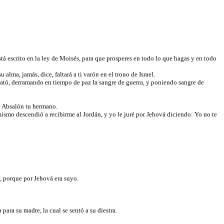
á escrito en la ley de Moisés, para que prosperes en todo lo que hagas y en todo
lma, jamás, dice, faltará a ti varón en el trono de Israel.
l mató, derramando en tiempo de paz la sangre de guerra, y poniendo sangre de
de Absalón tu hermano.
ismo descendió a recibirme al Jordán, y yo le juré por Jehová diciendo: Yo no te
no, porque por Jehová era suyo.
 para su madre, la cual se sentó a su diestra.