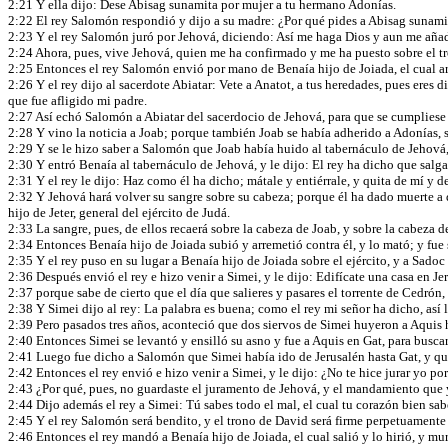
2:21 Y ella dijo: Dese Abisag sunamita por mujer a tu hermano Adonías.
2:22 El rey Salomón respondió y dijo a su madre: ¿Por qué pides a Abisag sunamit
2:23 Y el rey Salomón juró por Jehová, diciendo: Así me haga Dios y aun me añad
2:24 Ahora, pues, vive Jehová, quien me ha confirmado y me ha puesto sobre el 
2:25 Entonces el rey Salomón envió por mano de Benaía hijo de Joiada, el cual ar
2:26 Y el rey dijo al sacerdote Abiatar: Vete a Anatot, a tus heredades, pues eres
que fue afligido mi padre.
2:27 Así echó Salomón a Abiatar del sacerdocio de Jehová, para que se cumpliese l
2:28 Y vino la noticia a Joab; porque también Joab se había adherido a Adonías, s
2:29 Y se le hizo saber a Salomón que Joab había huido al tabernáculo de Jehová, 
2:30 Y entró Benaía al tabernáculo de Jehová, y le dijo: El rey ha dicho que salga
2:31 Y el rey le dijo: Haz como él ha dicho; mátale y entiérrale, y quita de mí y 
2:32 Y Jehová hará volver su sangre sobre su cabeza; porque él ha dado muerte a d
hijo de Jeter, general del ejército de Judá.
2:33 La sangre, pues, de ellos recaerá sobre la cabeza de Joab, y sobre la cabeza
2:34 Entonces Benaía hijo de Joiada subió y arremetió contra él, y lo mató; y fue 
2:35 Y el rey puso en su lugar a Benaía hijo de Joiada sobre el ejército, y a Sadoc
2:36 Después envió el rey e hizo venir a Simei, y le dijo: Edifícate una casa en Jer
2:37 porque sabe de cierto que el día que salieres y pasares el torrente de Cedrón,
2:38 Y Simei dijo al rey: La palabra es buena; como el rey mi señor ha dicho, así 
2:39 Pero pasados tres años, aconteció que dos siervos de Simei huyeron a Aquis h
2:40 Entonces Simei se levantó y ensilló su asno y fue a Aquis en Gat, para buscar 
2:41 Luego fue dicho a Salomón que Simei había ido de Jerusalén hasta Gat, y qu
2:42 Entonces el rey envió e hizo venir a Simei, y le dijo: ¿No te hice jurar yo por
2:43 ¿Por qué, pues, no guardaste el juramento de Jehová, y el mandamiento que
2:44 Dijo además el rey a Simei: Tú sabes todo el mal, el cual tu corazón bien sa
2:45 Y el rey Salomón será bendito, y el trono de David será firme perpetuamente
2:46 Entonces el rey mandó a Benaía hijo de Joiada, el cual salió y lo hirió, y m