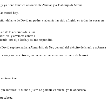
 ya tiene también al sacerdote Abiatar, y a Joab hijo de Sarvia.
ías morirá hoy.
 Señor delante de David mi padre, y además has sido afligido en todas las cosas en
ió de los cuernos del altar.
do: Ve, y arremete contra él.
ciendo: Así dijo Joab, y así me respondió.
David supiese nada: a Abner hijo de Ner, general del ejército de Israel, y a Amasa
su casa y sobre su trono, habrá perpetuamente paz de parte de Jehová.
s están en Gat.
rto que morirás? Y tú me dijiste: La palabra es buena, yo la obedezco.
 tu cabeza.