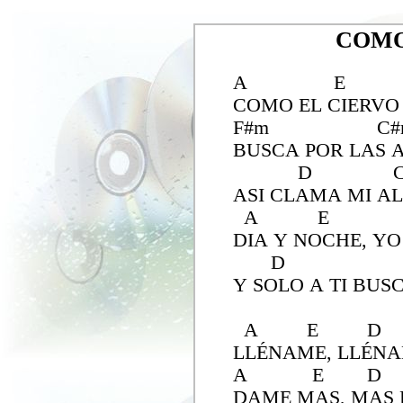
COMO
A E
COMO EL CIERVO
F#m C#
BUSCA POR LAS 
D C#
ASI CLAMA MI AL
A E F
DIA Y NOCHE, YO
D 
Y SOLO A TI BUS
A E 
LLÉNAME, LLÉN
A E 
DAME MAS, MAS 