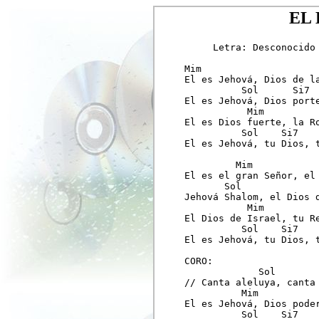
EL 
     Letra: Desconocido 
Mim

El es Jehová, Dios de la
          Sol      Si7

El es Jehová, Dios porte
           Mim

El es Dios fuerte, la Ro
          Sol    Si7    
El es Jehová, tu Dios, t
         Mim

El es el gran Señor, el 
       Sol              
Jehová Shalom, el Dios d
           Mim

El Dios de Israel, tu Re
          Sol    Si7    
El es Jehová, tu Dios, t
CORO:  

             Sol        
// Canta aleluya, canta 
          Mim

El es Jehová, Dios poder
          Sol    Si7    