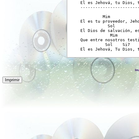
El es Jehová, tu Dios, t
------------------------
         Mim

El es tu proveedor, Jeho
           Sol          
El Dios de salvación, es
            Mim

Que entre nosotros testi
          Sol    Si7    
Im