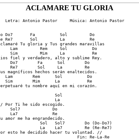
ACLAMARE TU GLORIA
   Letra: Antonio Pastor     Música: Antonio Pastor

Do Do7       Fa          Sol         Do

Re Re7       Sol         La          Re 

Aclamaré Tu gloria y Tus grandes maravillas

     Lam         Rem     Sol          Do

     Sim         Mim     La           Re

Dios fiel y verdadero, alto y sublime Rey.

     Do7        Fa      Sol        Do

     Re7        Sol     La         Re

Tus magníficos hechos serán enaltecidos.

   Lam        Rem      Sol          Do

   Sim        Mim      La           Re 

Perpetuaré tu nombre aquí en mi corazón.

                       Sol

                       La     

// Por Ti he sido escogido. 

     Sol7             Do

     La7              Re 

Tu amor me ha engrandecido.

                 Sol   Sol7        Do (Do-Do7)

                 La    La7         Re (Re-Re7)

Por esto he decidido hacer tu voluntad. //
