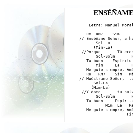
ENSÉÑAME S
     Letra: Manuel Moral
    Re  RM7    Sim      
 // Enséñame Señor, a ha
        Sol-La          
       (Mim-La)         
  //Porque       Tú eres
        Sol-Solm       R
    Tu buen    Espíritu

        Mim     La     R
    Me guíe siempre, Amé
    Re   RM7    Sim   Mi
 // Muéstrame Señor,  tu
       Sol-La           
      (Mim-La)          
  //Y dame       tu salv
        Sol-Solm       R
    Tu buen     Espíritu
            Mim  La   Re
    Me guíe siempre, Amé